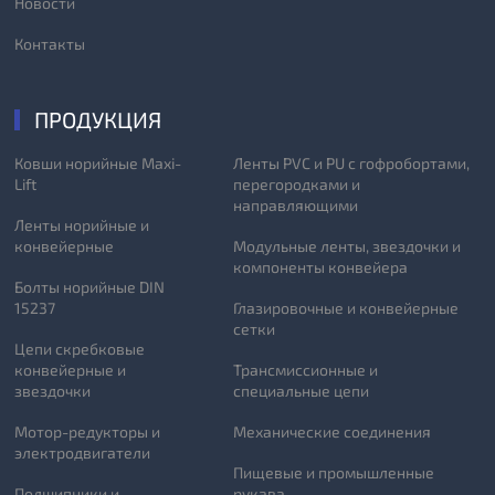
Новости
Контакты
ПРОДУКЦИЯ
Ковши норийные Maxi-
Ленты PVC и PU с гофробортами,
Lift
перегородками и
направляющими
Ленты норийные и
конвейерные
Модульные ленты, звездочки и
компоненты конвейера
Болты норийные DIN
15237
Глазировочные и конвейерные
сетки
Цепи скребковые
конвейерные и
Трансмиссионные и
звездочки
специальные цепи
Мотор-редукторы и
Механические соединения
электродвигатели
Пищевые и промышленные
Подшипники и
рукава